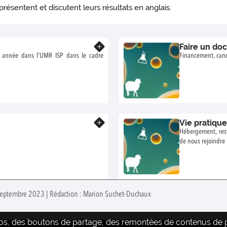
ésentent et discutent leurs résultats en anglais.
Faire un do
En savoir plus
e année dans l'UMR ISP dans le cadre
Financement, cand
Vie pratique
En savoir plus
Hébergement, rest
de nous rejoindre 
 septembre 2023 | Rédaction : Marion Suchet-Duchaux
déos, des boutons de partage, des remontées de contenus de pl