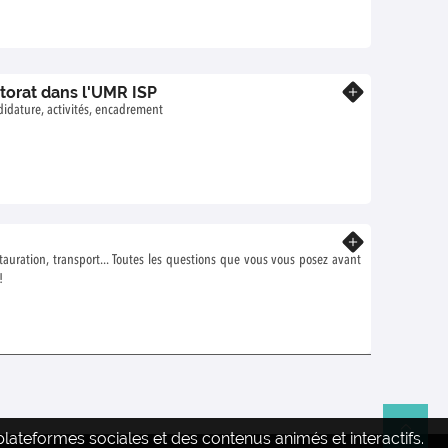
ctorat dans l'UMR ISP
En savoir plus
idature, activités, encadrement
En savoir plus
auration, transport... Toutes les questions que vous vous posez avant
!
ateformes sociales et des contenus animés et interactifs.
Re