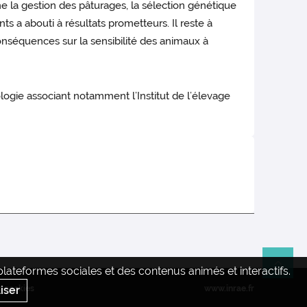
la gestion des pâturages, la sélection génétique
ts a abouti à résultats prometteurs. Il reste à
 conséquences sur la sensibilité des animaux à
logie associant notamment l’Institut de l’élevage
ateformes sociales et des contenus animés et interactifs.
Re
iser
s cookies
www.inrae.fr