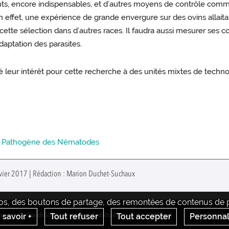
 encore indispensables, et d’autres moyens de contrôle comme 
n effet, une expérience de grande envergure sur des ovins allaitan
e cette sélection dans d’autres races. Il faudra aussi mesurer ses
aptation des parasites.
 leur intérêt pour cette recherche à des unités mixtes de techno
oir Pathogène des Nématodes
anvier 2017 | Rédaction : Marion Duchet-Suchaux
déos, des boutons de partage, des remontées de contenus de pl
 savoir +
Tout refuser
Tout accepter
Personnal
s
Conditions générales d'utilisation
Intranet
Gestion de