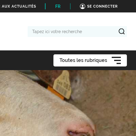
FR
 AUX ACTUALITÉS
SE CONNECTER
Tapez
ici
votre
recherche
Toutes les rubriques