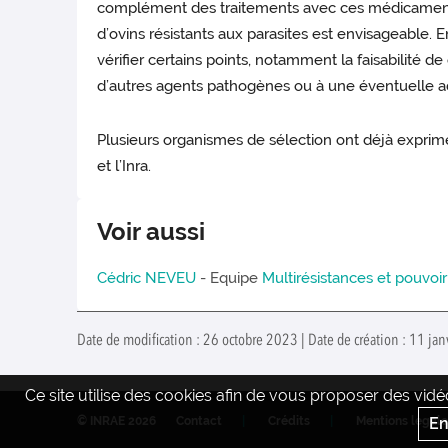
complément des traitements avec ces médicaments,
d’ovins résistants aux parasites est envisageable. E
vérifier certains points, notamment la faisabilité d
d’autres agents pathogènes ou à une éventuelle ad
Plusieurs organismes de sélection ont déjà exprimé
et l’Inra.
Voir aussi
Cédric NEVEU
- Equipe
Multirésistances et pouv
Date de modification : 26 octobre 2023 | Date de création : 11 j
Ce site utilise des cookies afin de vous proposer des vi
En
© INRAE 2026
Contact
Crédits
Mentions legale