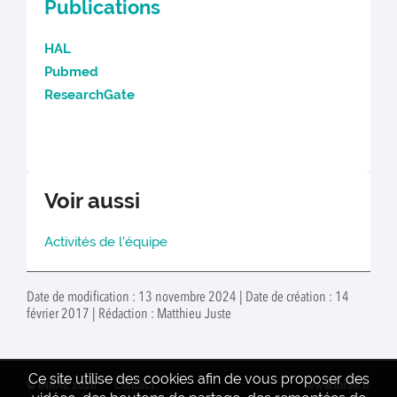
Publications
HAL
Pubmed
ResearchGate
Voir aussi
Activités de l'équipe
Date de modification : 13 novembre 2024 | Date de création : 14
février 2017 | Rédaction : Matthieu Juste
Ce site utilise des cookies afin de vous proposer des
© INRAE 2026
Contact
www.inrae.fr