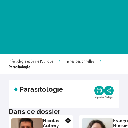
Infectiologie et Santé Publique
Fiches personnelles
Parasitologie
Parasitologie
Imprimer
Partager
Dans ce dossier
Nicolas
Franço
En savoir plus
Aubrey
Bussiè