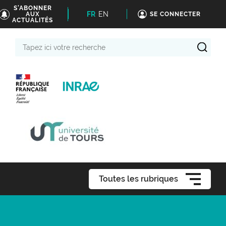
S'ABONNER
FR
EN
AUX
SE CONNECTER
ACTUALITÉS
Tapez
ici
votre
recherche
Toutes les rubriques