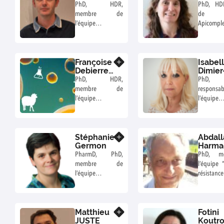
PhD, HDR,
PhD, HD
membre de
de l’
l’équipe
Apicom
"Biomédicaments
immunité
et Micro-
organismes contre
Françoise
Isabel
les Pathologies"
En savoir plus
Debierre-
Dimier
Grockiego
Poisso
PhD, HDR,
PhD,
membre de
respon
l’équipe «
l’équipe
Biomédicaments
"Biomédi
et Micro-
Micro-org
organismes contre
cont
Stéphanie
Abdall
les Pathologies »
Pathologie
En savoir plus
Germon
Harma
directrice
PharmD, PhD,
PhD, m
l'UMR Infe
membre de
l’équipe 
santé pub
l’équipe
résistanc
"Biomédicaments
parasites”
et Micro-
organismes contre
Matthieu
Fotini
les Pathologies"
En savoir plus
JUSTE
Koutr