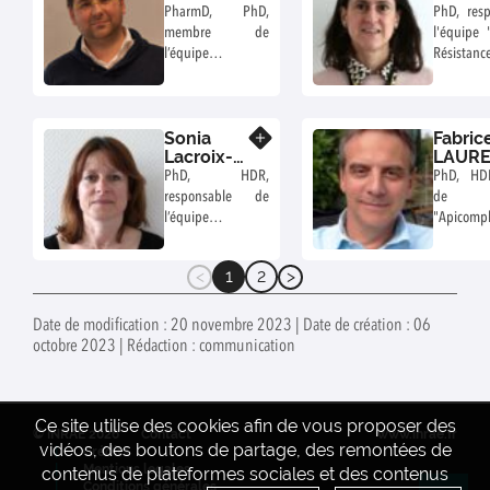
PharmD, PhD,
PhD, res
membre de
l'équipe 
l’équipe
Résistanc
"Biomédicaments
parasites"
et Micro-
organismes contre
Sonia
Fabric
les Pathologies"
En savoir plus
Lacroix-
LAUR
Lamandé
PhD, HDR,
PhD, HD
responsable de
de l'
l’équipe «
"Apicom
Apicomplexes et
immunité
immunité
Chef de 
1
2
mucosale »
adjoint S
(current)
d'INRAE
Date de modification : 20 novembre 2023 | Date de création : 06
octobre 2023 | Rédaction : communication
Ce site utilise des cookies afin de vous proposer des
© INRAE 2026
Contact
www.inrae.fr
vidéos, des boutons de partage, des remontées de
Crédits
Mentions legales
contenus de plateformes sociales et des contenus
Conditions générales